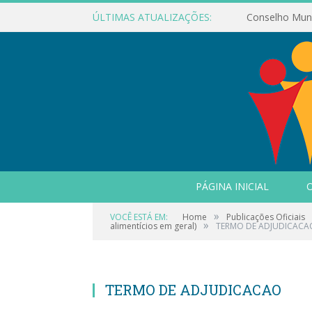
ÚLTIMAS ATUALIZAÇÕES:
PÁGINA INICIAL
O
»
VOCÊ ESTÁ EM:
Home
Publicações Oficiais
»
alimentícios em geral)
TERMO DE ADJUDICACA
TERMO DE ADJUDICACAO