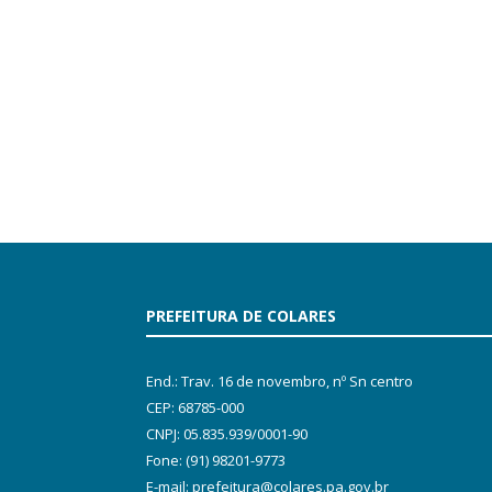
PREFEITURA DE COLARES
End.: Trav. 16 de novembro, nº Sn centro
CEP: 68785-000
CNPJ: 05.835.939/0001-90
Fone: (91) 98201-9773
E-mail: prefeitura@colares.pa.gov.br