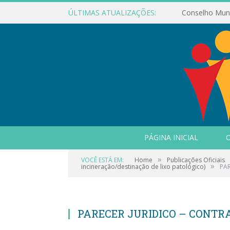
ÚLTIMAS ATUALIZAÇÕES:
PÁGINA INICIAL
O
»
VOCÊ ESTÁ EM:
Home
Publicações Oficiais
»
incineração/destinação de lixo patológico)
PA
PARECER JURIDICO – CONTR