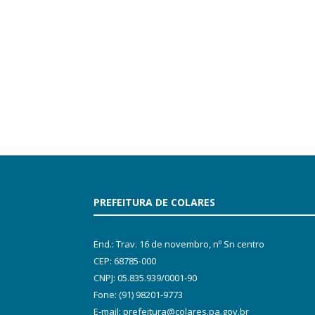
PREFEITURA DE COLARES
End.: Trav. 16 de novembro, nº Sn centro
CEP: 68785-000
CNPJ: 05.835.939/0001-90
Fone: (91) 98201-9773
E-mail: prefeitura@colares.pa.gov.br