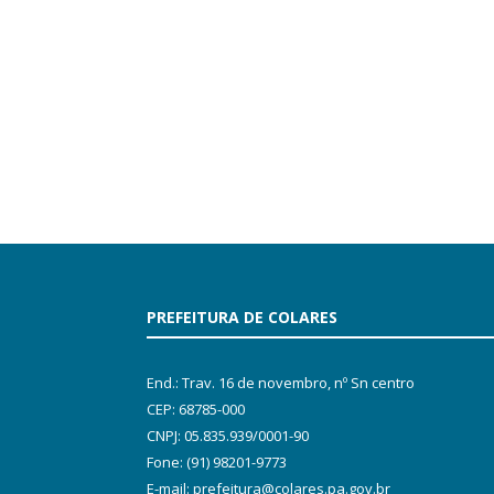
PREFEITURA DE COLARES
End.: Trav. 16 de novembro, nº Sn centro
CEP: 68785-000
CNPJ: 05.835.939/0001-90
Fone: (91) 98201-9773
E-mail: prefeitura@colares.pa.gov.br