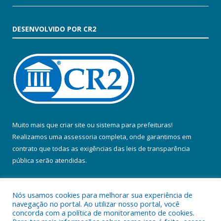
DESENVOLVIDO POR CR2
Muito mais que
criar site
ou
sistema para prefeituras
!
Realizamos uma
assessoria
completa, onde garantimos em
contrato que todas as exigências das
leis de transparência
pública
serão atendidas.
Conheça o
PNTP
e o
Radar da Transparência Pública
Nós usamos cookies para melhorar sua experiência de
navegação no portal. Ao utilizar nosso portal, você
concorda com a política de monitoramento de cookies.