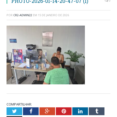
PHOTO-2026-01-14-20-47-07 (1)
0
POR
CR2-ADMIN22
EM
15 DE JANEIRO DE 2026
COMPARTILHAR:
Twitter
Facebook
Google+
Pinterest
LinkedIn
Tumblr