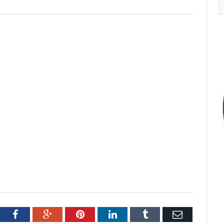
tter
Facebook
Google+
Pinterest
LinkedIn
Tumblr
Email