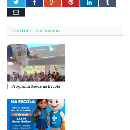
Twitter
Facebook
Google+
Pinterest
LinkedIn
Tumblr
Email
CONTEÚDO RELACIONADO
Programa Saúde na Escola