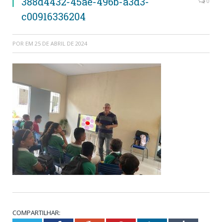
388d4432-45ae-496b-a3d3-
0
c00916336204
POR
EM
25 DE ABRIL DE 2024
COMPARTILHAR: