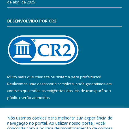
de abril de 2026
DESENVOLVIDO POR CR2
Muito mais que
criar site
ou
sistema para prefeituras
!
Realizamos uma
assessoria
completa, onde garantimos em
contrato que todas as exigências das
leis de transparência
pública
serão atendidas.
Conheça o
PNTP
e o
Radar da Transparência Pública
Nós usamos cookies para melhorar sua experiência de
navegação no portal. Ao utilizar nosso portal, você
concorda com a política de monitoramento de cookies.