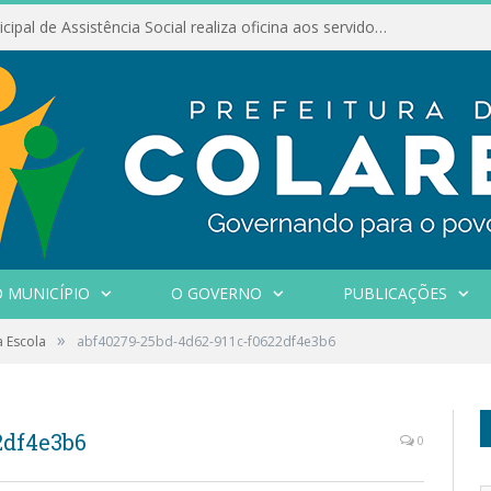
Conselho Municipal de Assistência Social realiza oficina aos servidores
 MUNICÍPIO
O GOVERNO
PUBLICAÇÕES
»
 Escola
abf40279-25bd-4d62-911c-f0622df4e3b6
2df4e3b6
0