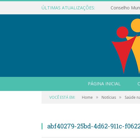
ÚLTIMAS ATUALIZAÇÕES:
PÁGINA INICIAL
O
»
»
VOCÊ ESTÁ EM:
Home
Notícias
Saúde na
abf40279-25bd-4d62-911c-f062