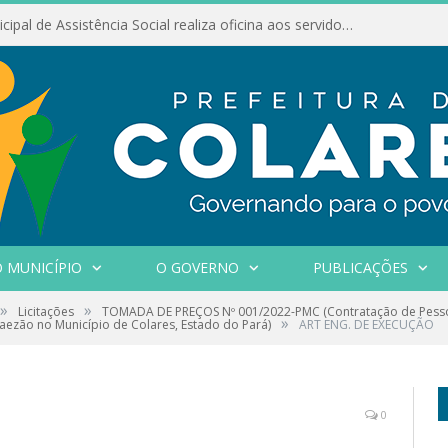
Conselho Municipal de Assistência Social realiza oficina aos servidores
 MUNICÍPIO
O GOVERNO
PUBLICAÇÕES
»
»
Licitações
TOMADA DE PREÇOS Nº 001/2022-PMC (Contratação de Pessoa 
»
aezão no Município de Colares, Estado do Pará)
ART ENG. DE EXECUÇÃO
0