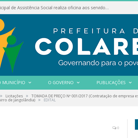
Conselho Municipal de Assistência Social realiza oficina aos servidores
 MUNICÍPIO
O GOVERNO
PUBLICAÇÕES
»
»
Licitações
TOMADA DE PREÇO Nº 001/2017 (Contratação de empresa esp
»
rro de Jangolândia)
EDITAL
0