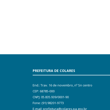
PREFEITURA DE COLARES
End.: Trav. 16 de novembro, nº Sn centro
CEP: 68785-000
CNPJ: 05.835.939/0001-90
Fone: (91) 98201-9773
E-mail: prefeitura@colares.pa.gov.br