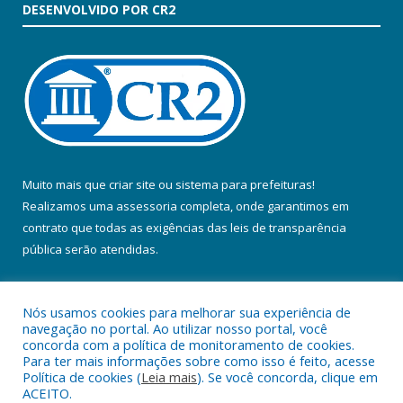
DESENVOLVIDO POR CR2
Muito mais que
criar site
ou
sistema para prefeituras
!
Realizamos uma
assessoria
completa, onde garantimos em
contrato que todas as exigências das
leis de transparência
pública
serão atendidas.
Conheça o
PNTP
e o
Radar da Transparência Pública
Nós usamos cookies para melhorar sua experiência de
navegação no portal. Ao utilizar nosso portal, você
concorda com a política de monitoramento de cookies.
Para ter mais informações sobre como isso é feito, acesse
Política de cookies (
Leia mais
). Se você concorda, clique em
Todos os direitos reservados a Prefeitura Municipal de Colares.
ACEITO.