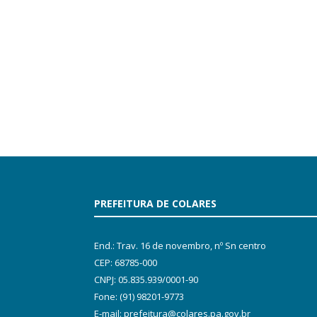
PREFEITURA DE COLARES
End.: Trav. 16 de novembro, nº Sn centro
CEP: 68785-000
CNPJ: 05.835.939/0001-90
Fone: (91) 98201-9773
E-mail: prefeitura@colares.pa.gov.br