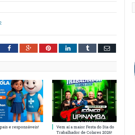
2
tter
Facebook
Google+
Pinterest
LinkedIn
Tumblr
Email
 pais e responsáveis!
Vem aí a maior Festa do Dia do
Trabalhador de Colares 2026!