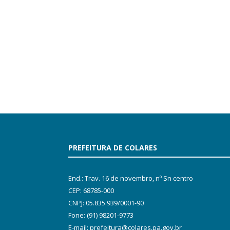
PREFEITURA DE COLARES
End.: Trav. 16 de novembro, nº Sn centro
CEP: 68785-000
CNPJ: 05.835.939/0001-90
Fone: (91) 98201-9773
E-mail: prefeitura@colares.pa.gov.br