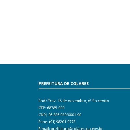
PREFEITURA DE COLARES
End.: Trav. 16 de novembro, nº Sn centro
CEP: 68785-000
CNPJ: 05.835.939/0001-90
Fone: (91) 98201-9773
E-mail: prefeitura@colares.pa.gov.br