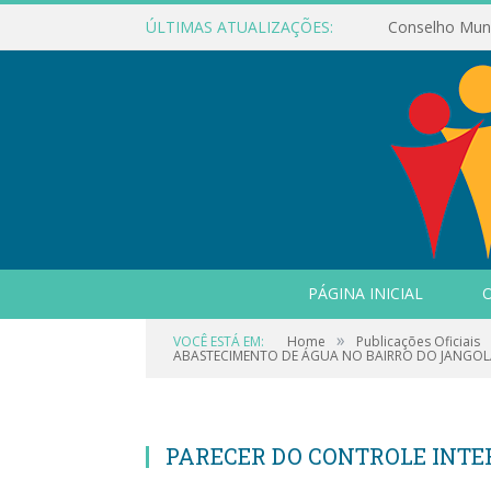
ÚLTIMAS ATUALIZAÇÕES:
PÁGINA INICIAL
O
»
VOCÊ ESTÁ EM:
Home
Publicações Oficiais
ABASTECIMENTO DE ÁGUA NO BAIRRO DO JANGOLÂ
PARECER DO CONTROLE INT