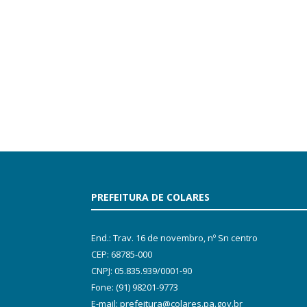
PREFEITURA DE COLARES
End.: Trav. 16 de novembro, nº Sn centro
CEP: 68785-000
CNPJ: 05.835.939/0001-90
Fone: (91) 98201-9773
E-mail: prefeitura@colares.pa.gov.br