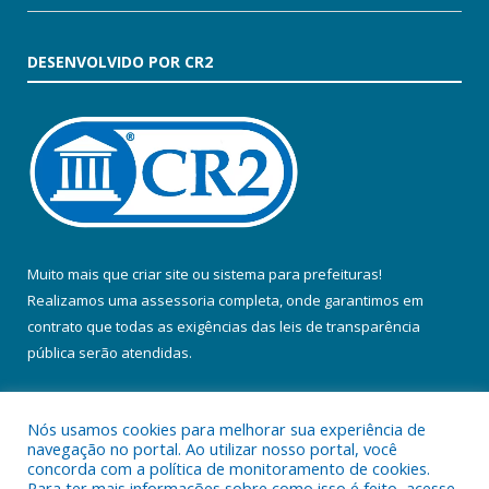
DESENVOLVIDO POR CR2
Muito mais que
criar site
ou
sistema para prefeituras
!
Realizamos uma
assessoria
completa, onde garantimos em
contrato que todas as exigências das
leis de transparência
pública
serão atendidas.
Conheça o
PNTP
e o
Radar da Transparência Pública
Nós usamos cookies para melhorar sua experiência de
navegação no portal. Ao utilizar nosso portal, você
concorda com a política de monitoramento de cookies.
Para ter mais informações sobre como isso é feito, acesse