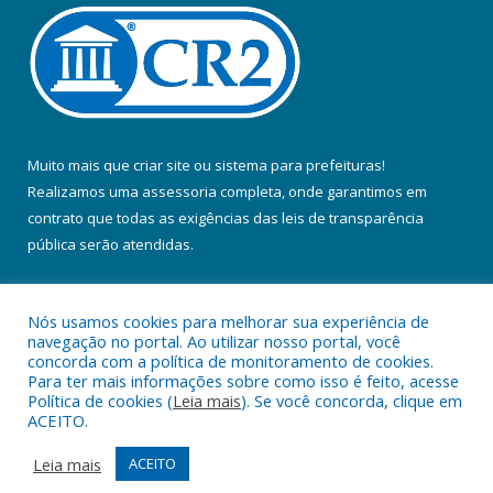
Muito mais que
criar site
ou
sistema para prefeituras
!
Realizamos uma
assessoria
completa, onde garantimos em
contrato que todas as exigências das
leis de transparência
pública
serão atendidas.
Conheça o
PNTP
e o
Radar da Transparência Pública
Nós usamos cookies para melhorar sua experiência de
navegação no portal. Ao utilizar nosso portal, você
concorda com a política de monitoramento de cookies.
Para ter mais informações sobre como isso é feito, acesse
Política de cookies (
Leia mais
). Se você concorda, clique em
Todos os direitos reservados a Prefeitura Municipal de Colares.
ACEITO.
Mapa do Site
Acessar Área Administrativa
Leia mais
ACEITO
Acessar Webmail