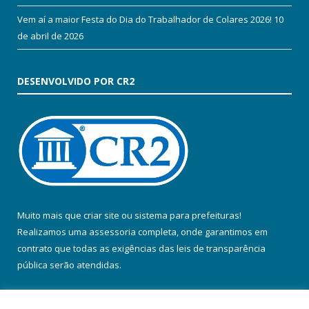
Vem aí a maior Festa do Dia do Trabalhador de Colares 2026!
10
de abril de 2026
DESENVOLVIDO POR CR2
Muito mais que
criar site
ou
sistema para prefeituras
!
Realizamos uma
assessoria
completa, onde garantimos em
contrato que todas as exigências das
leis de transparência
pública
serão atendidas.
Conheça o
PNTP
e o
Radar da Transparência Pública