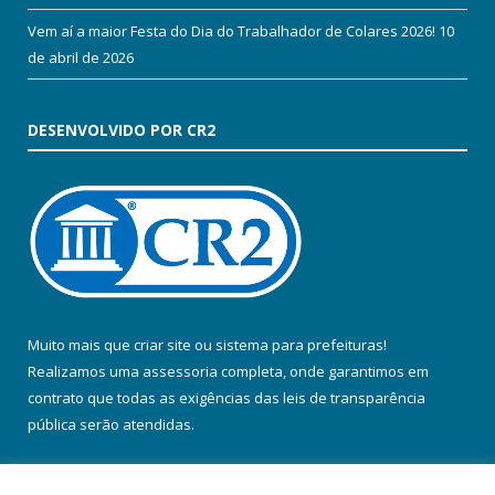
Vem aí a maior Festa do Dia do Trabalhador de Colares 2026!
10
de abril de 2026
DESENVOLVIDO POR CR2
Muito mais que
criar site
ou
sistema para prefeituras
!
Realizamos uma
assessoria
completa, onde garantimos em
contrato que todas as exigências das
leis de transparência
pública
serão atendidas.
Conheça o
PNTP
e o
Radar da Transparência Pública