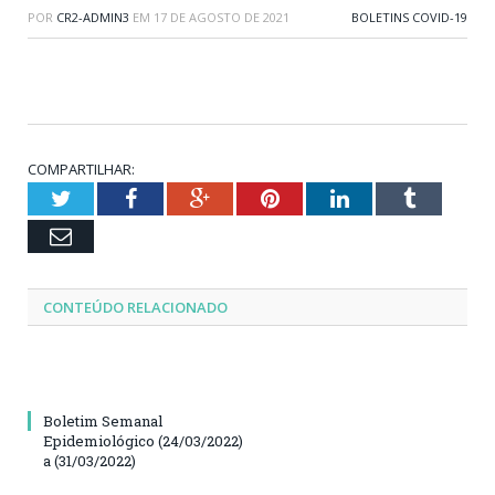
POR
CR2-ADMIN3
EM
17 DE AGOSTO DE 2021
BOLETINS COVID-19
COMPARTILHAR:
Twitter
Facebook
Google+
Pinterest
LinkedIn
Tumblr
Email
CONTEÚDO RELACIONADO
Boletim Semanal
Epidemiológico (24/03/2022)
a (31/03/2022)