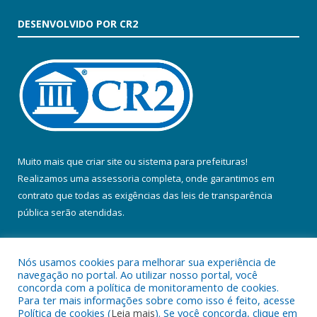
DESENVOLVIDO POR CR2
Muito mais que
criar site
ou
sistema para prefeituras
!
Realizamos uma
assessoria
completa, onde garantimos em
contrato que todas as exigências das
leis de transparência
pública
serão atendidas.
Conheça o
PNTP
e o
Radar da Transparência Pública
Nós usamos cookies para melhorar sua experiência de
navegação no portal. Ao utilizar nosso portal, você
concorda com a política de monitoramento de cookies.
Para ter mais informações sobre como isso é feito, acesse
Política de cookies (
Leia mais
). Se você concorda, clique em