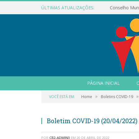
ÚLTIMAS ATUALIZAÇÕES:
PÁGINA INICIAL
O
»
»
VOCÊ ESTÁ EM:
Home
Boletins COVID-19
Boletim COVID-19 (20/04/2022)
POR
CR2-ADMIN3
EM
20 DE ABRIL DE 2022