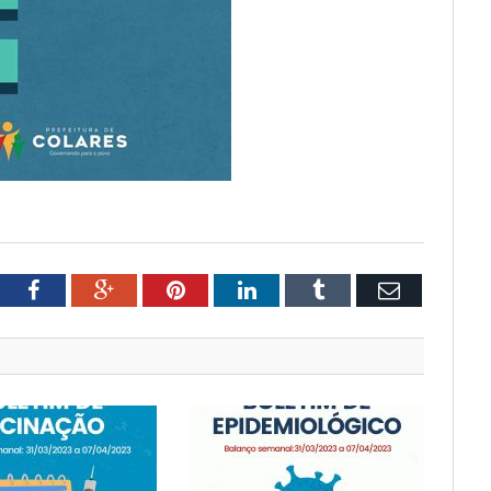
tter
Facebook
Google+
Pinterest
LinkedIn
Tumblr
Email