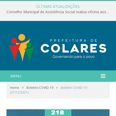
ÚLTIMAS ATUALIZAÇÕES:
Conselho Municipal de Assistência Social realiza oficina aos servidores
MENU
»
»
Home
Boletins COVID-19
Boletim COVID-19
(21/12/2021)