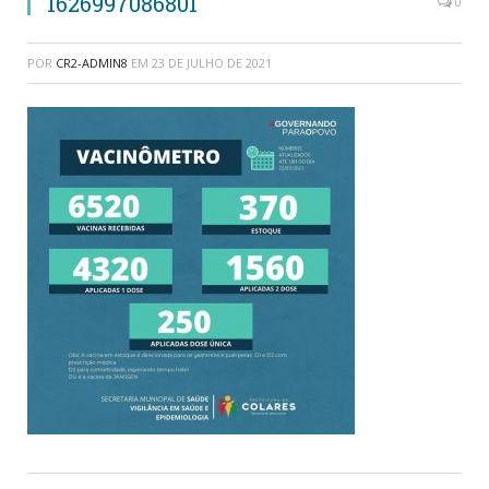
1626997086801
0
POR
CR2-ADMIN8
EM
23 DE JULHO DE 2021