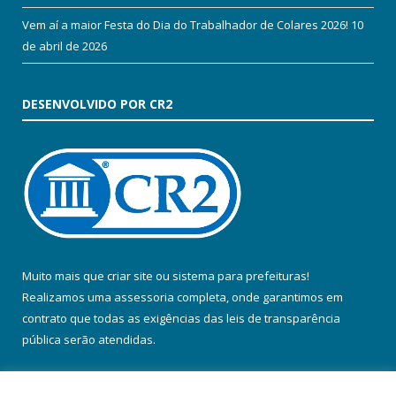
Vem aí a maior Festa do Dia do Trabalhador de Colares 2026!
10
de abril de 2026
DESENVOLVIDO POR CR2
Muito mais que
criar site
ou
sistema para prefeituras
!
Realizamos uma
assessoria
completa, onde garantimos em
contrato que todas as exigências das
leis de transparência
pública
serão atendidas.
Conheça o
PNTP
e o
Radar da Transparência Pública