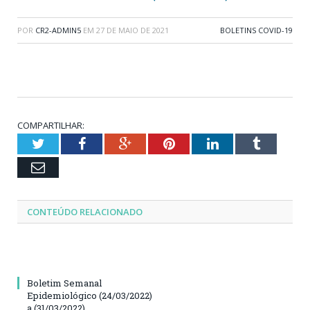
POR
CR2-ADMIN5
EM
27 DE MAIO DE 2021
BOLETINS COVID-19
COMPARTILHAR:
Twitter
Facebook
Google+
Pinterest
LinkedIn
Tumblr
Email
CONTEÚDO RELACIONADO
Boletim Semanal
Epidemiológico (24/03/2022)
a (31/03/2022)