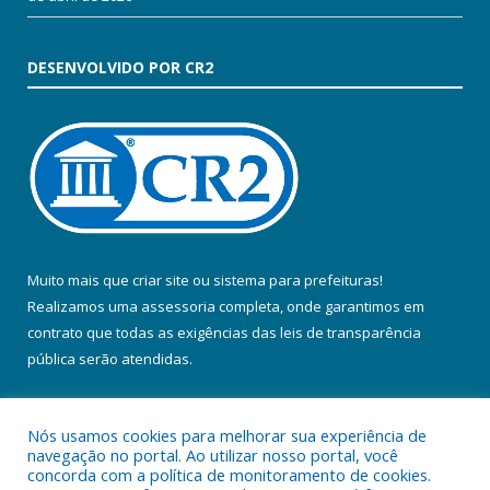
DESENVOLVIDO POR CR2
Muito mais que
criar site
ou
sistema para prefeituras
!
Realizamos uma
assessoria
completa, onde garantimos em
contrato que todas as exigências das
leis de transparência
pública
serão atendidas.
Conheça o
PNTP
e o
Radar da Transparência Pública
Nós usamos cookies para melhorar sua experiência de
navegação no portal. Ao utilizar nosso portal, você
concorda com a política de monitoramento de cookies.