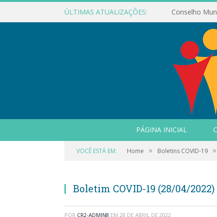
ÚLTIMAS ATUALIZAÇÕES:
PÁGINA INICIAL
O
»
»
VOCÊ ESTÁ EM:
Home
Boletins COVID-19
Boletim COVID-19 (28/04/2022)
POR
CR2-ADMIN8
EM
28 DE ABRIL DE 2022