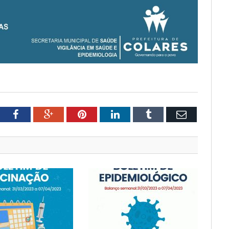
tter
Facebook
Google+
Pinterest
LinkedIn
Tumblr
Email