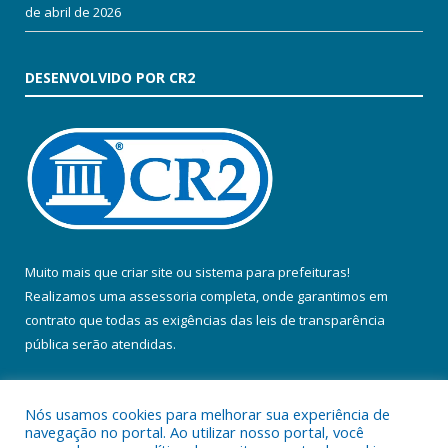
de abril de 2026
DESENVOLVIDO POR CR2
Muito mais que
criar site
ou
sistema para prefeituras
!
Realizamos uma
assessoria
completa, onde garantimos em
contrato que todas as exigências das
leis de transparência
pública
serão atendidas.
Conheça o
PNTP
e o
Radar da Transparência Pública
Nós usamos cookies para melhorar sua experiência de
navegação no portal. Ao utilizar nosso portal, você