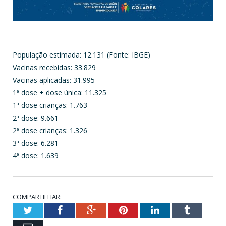
População estimada: 12.131 (Fonte: IBGE)
Vacinas recebidas: 33.829
Vacinas aplicadas: 31.995
1ª dose + dose única: 11.325
1ª dose crianças: 1.763
2ª dose: 9.661
2ª dose crianças: 1.326
3ª dose: 6.281
4ª dose: 1.639
COMPARTILHAR:
Twitter
Facebook
Google+
Pinterest
LinkedIn
Tumblr