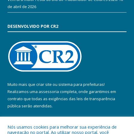
de abril de 2026
DESENVOLVIDO POR CR2
Muito mais que
criar site
ou
sistema para prefeituras
!
Realizamos uma
assessoria
completa, onde garantimos em
contrato que todas as exigências das
leis de transparência
pública
serão atendidas.
Conheça o
PNTP
e o
Radar da Transparência Pública
Nós usamos cookies para melhorar sua experiência de
navegação no portal. Ao utilizar nosso portal, você