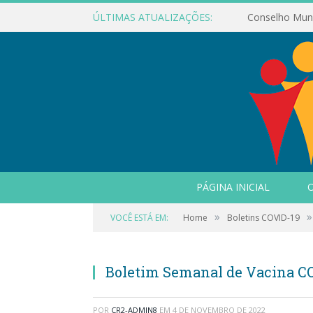
ÚLTIMAS ATUALIZAÇÕES:
PÁGINA INICIAL
O
»
»
VOCÊ ESTÁ EM:
Home
Boletins COVID-19
Boletim Semanal de Vacina COVI
POR
CR2-ADMIN8
EM
4 DE NOVEMBRO DE 2022