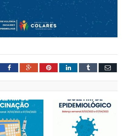
tter
Facebook
Google+
Pinterest
LinkedIn
Tumblr
Email