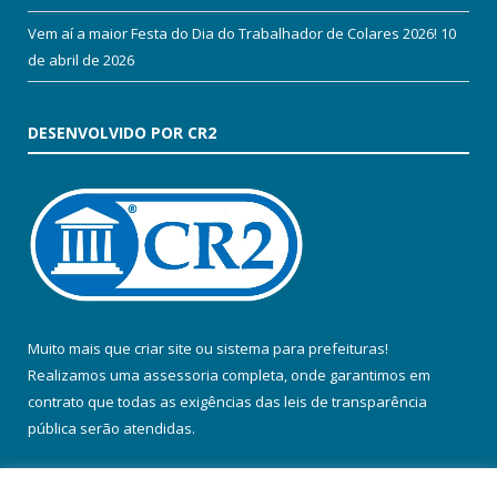
Vem aí a maior Festa do Dia do Trabalhador de Colares 2026!
10
de abril de 2026
DESENVOLVIDO POR CR2
Muito mais que
criar site
ou
sistema para prefeituras
!
Realizamos uma
assessoria
completa, onde garantimos em
contrato que todas as exigências das
leis de transparência
pública
serão atendidas.
Conheça o
PNTP
e o
Radar da Transparência Pública