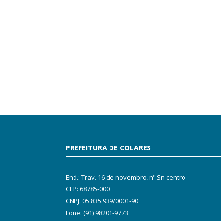
PREFEITURA DE COLARES
End.: Trav. 16 de novembro, nº Sn centro
CEP: 68785-000
CNPJ: 05.835.939/0001-90
Fone: (91) 98201-9773