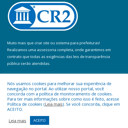
Muito mais que
criar site
ou
sistema para prefeituras
!
Realizamos uma
assessoria
completa, onde garantimos em
contrato que todas as exigências das
leis de transparência
pública
serão atendidas.
Conheça o
PNTP
e o
Radar da Transparência Pública
Nós usamos cookies para melhorar sua experiência de
navegação no portal. Ao utilizar nosso portal, você
concorda com a política de monitoramento de cookies.
Para ter mais informações sobre como isso é feito, acesse
Política de cookies (
Leia mais
). Se você concorda, clique em
Todos os direitos reservados a Prefeitura Municipal de Colares.
ACEITO.
Mapa do Site
Acessar Área Administrativa
Leia mais
ACEITO
Acessar Webmail