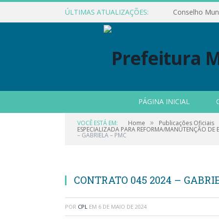
ÚLTIMAS ATUALIZAÇÕES:
PÁGINA INICIAL
»
VOCÊ ESTÁ EM:
Home
Publicações Oficiais
ESPECIALIZADA PARA REFORMA/MANUTENÇÃO DE 
– GABRIELA – PMC
CONTRATO 045 2024 – GABRI
POR
CPL
EM
6 DE MAIO DE 2024