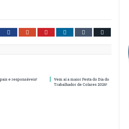
tter
Facebook
Google+
Pinterest
LinkedIn
Tumblr
Email
 pais e responsáveis!
Vem aí a maior Festa do Dia do
Trabalhador de Colares 2026!