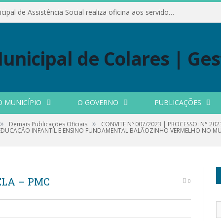
Conselho Municipal de Assistência Social realiza oficina aos servidores
O MUNICÍPIO
O GOVERNO
PUBLICAÇÕES
»
»
Demais Publicações Oficiais
CONVITE Nº 007/2023 | PROCESSO: N° 20
EDUCAÇÃO INFANTIL E ENSINO FUNDAMENTAL BALÃOZINHO VERMELHO NO MUN
ELA – PMC
0