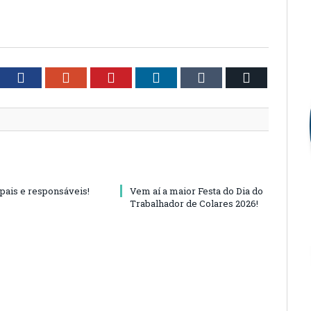
tter
Facebook
Google+
Pinterest
LinkedIn
Tumblr
Email
 pais e responsáveis!
Vem aí a maior Festa do Dia do
Trabalhador de Colares 2026!