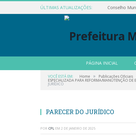
ÚLTIMAS ATUALIZAÇÕES:
PÁGINA INICIAL
»
VOCÊ ESTÁ EM:
Home
Publicações Oficiais
ESPECIALIZADA PARA REFORMA/MANUTENÇÃO DE 
JURÍDICO
PARECER DO JURÍDICO
POR
CPL
EM
2 DE JANEIRO DE 2025