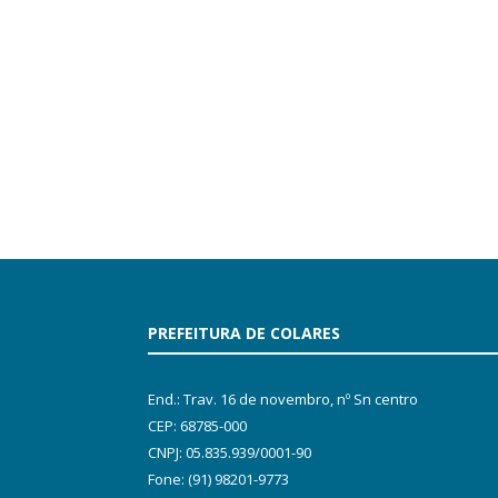
PREFEITURA DE COLARES
End.: Trav. 16 de novembro, nº Sn centro
CEP: 68785-000
CNPJ: 05.835.939/0001-90
Fone: (91) 98201-9773