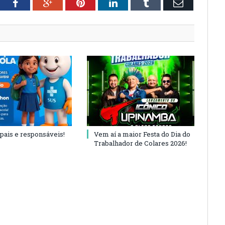
tter
Facebook
Google+
Pinterest
LinkedIn
Tumblr
Email
 pais e responsáveis!
Vem aí a maior Festa do Dia do
Trabalhador de Colares 2026!