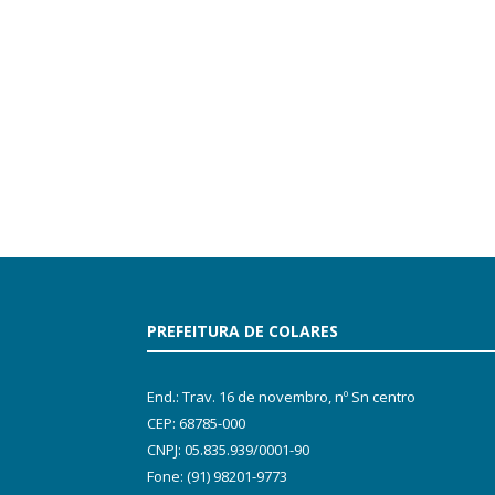
PREFEITURA DE COLARES
End.: Trav. 16 de novembro, nº Sn centro
CEP: 68785-000
CNPJ: 05.835.939/0001-90
Fone: (91) 98201-9773