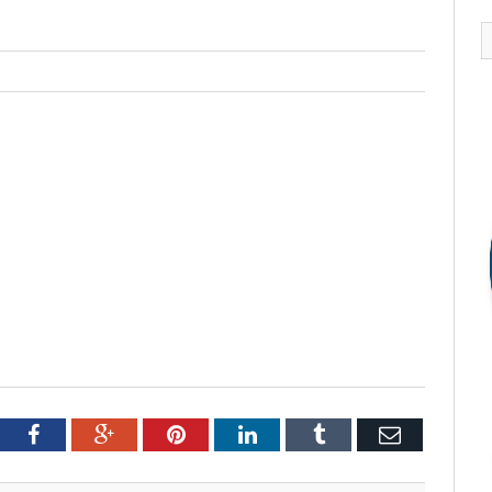
tter
Facebook
Google+
Pinterest
LinkedIn
Tumblr
Email