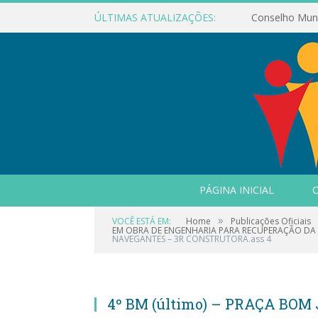
ÚLTIMAS ATUALIZAÇÕES:
PÁGINA INICIAL
O
»
VOCÊ ESTÁ EM:
Home
Publicações Oficiais
EM OBRA DE ENGENHARIA PARA RECUPERAÇÃO DA P
NAVEGANTES – 3R CONSTRUTORA.ass 4
4º BM (último) – PRAÇA BOM