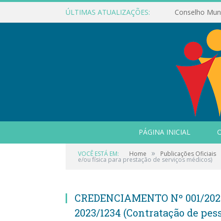
ÚLTIMAS ATUALIZAÇÕES:
PÁGINA INICIAL
O
»
VOCÊ ESTÁ EM:
Home
Publicações Oficiais
e/ou física para prestação de serviços médicos)
CREDENCIAMENTO Nº 001/202
2023/1234 (Contratação de pess