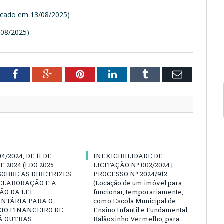
icado em 13/08/2025)
/08/2025)
tter
Facebook
Google+
Pinterest
LinkedIn
Tumblr
Email
04/2024, DE 11 DE
INEXIGIBILIDADE DE
E 2024 (LDO 2025
LICITAÇÃO Nº 002/2024 |
SOBRE AS DIRETRIZES
PROCESSO Nº 2024/912
ELABORAÇÃO E A
(Locação de um imóvel para
O DA LEI
funcionar, temporariamente,
NTÁRIA PARA O
como Escola Municipal de
IO FINANCEIRO DE
Ensino Infantil e Fundamental
DÁ OUTRAS
Balãozinho Vermelho, para