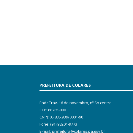
PREFEITURA DE COLARES
End.: Trav. 16 de novembro, nº Sn centro
CEP: 68785-000
CNPJ: 05.835.939/0001-90
Fone: (91) 98201-9773
E-mail: prefeitura@colares.pa.gov.br