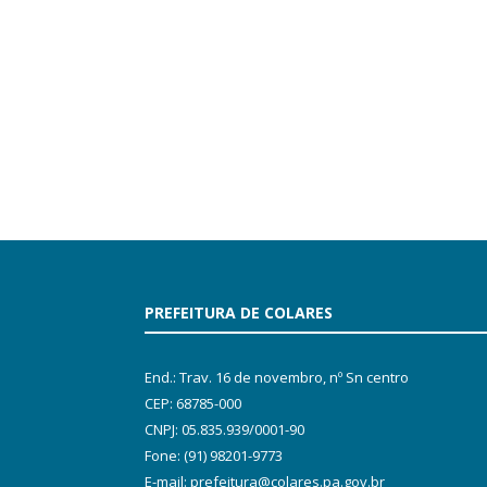
PREFEITURA DE COLARES
End.: Trav. 16 de novembro, nº Sn centro
CEP: 68785-000
CNPJ: 05.835.939/0001-90
Fone: (91) 98201-9773
E-mail: prefeitura@colares.pa.gov.br