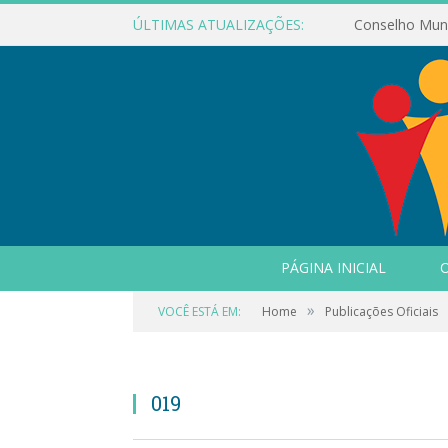
ÚLTIMAS ATUALIZAÇÕES:
PÁGINA INICIAL
O
»
VOCÊ ESTÁ EM:
Home
Publicações Oficiais
019