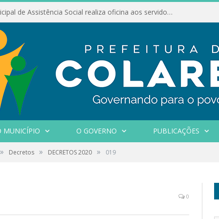
Conselho Municipal de Assistência Social realiza oficina aos servidores
 MUNICÍPIO
O GOVERNO
PUBLICAÇÕES
»
»
»
Decretos
DECRETOS 2020
019
0