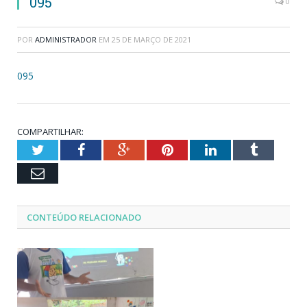
095
0
POR
ADMINISTRADOR
EM
25 DE MARÇO DE 2021
095
COMPARTILHAR:
Twitter
Facebook
Google+
Pinterest
LinkedIn
Tumblr
Email
CONTEÚDO RELACIONADO