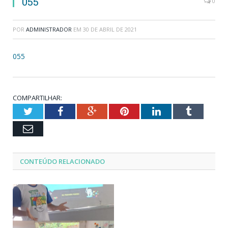
055
0
POR
ADMINISTRADOR
EM
30 DE ABRIL DE 2021
055
COMPARTILHAR:
Twitter
Facebook
Google+
Pinterest
LinkedIn
Tumblr
Email
CONTEÚDO RELACIONADO