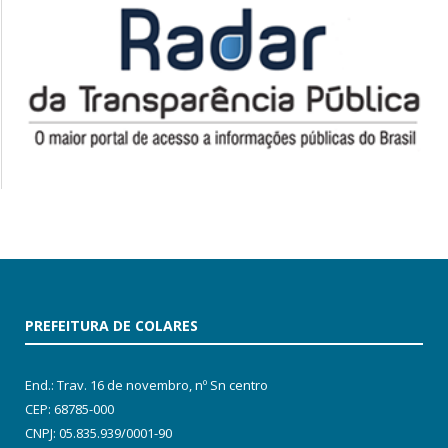
PREFEITURA DE COLARES
End.: Trav. 16 de novembro, nº Sn centro
CEP: 68785-000
CNPJ: 05.835.939/0001-90