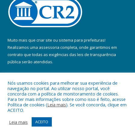
Muito mais que
criar site
ou
sistema para prefeituras
!
Realizamos uma
assessoria
completa, onde garantimos em
contrato que todas as exigências das
leis de transparência
pública
serão atendidas.
Conheça o
PNTP
e o
Radar da Transparência Pública
Nós usamos cookies para melhorar sua experiência de
navegação no portal. Ao utilizar nosso portal, você
concorda com a política de monitoramento de cookies.
Para ter mais informações sobre como isso é feito, acesse
Política de cookies (
Leia mais
). Se você concorda, clique em
Todos os direitos reservados a Prefeitura Municipal de Colares.
ACEITO.
Mapa do Site
Acessar Área Administrativa
Leia mais
ACEITO
Acessar Webmail