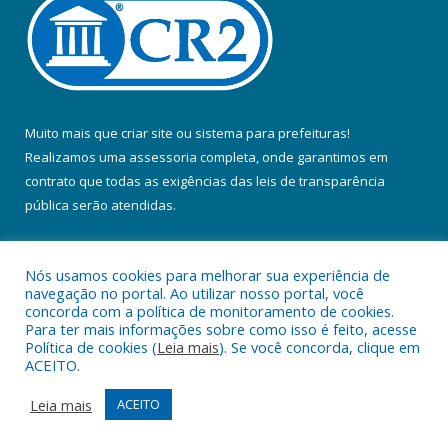
Muito mais que
criar site
ou
sistema para prefeituras
!
Realizamos uma
assessoria
completa, onde garantimos em
contrato que todas as exigências das
leis de transparência
pública
serão atendidas.
Conheça o
PNTP
e o
Radar da Transparência Pública
Nós usamos cookies para melhorar sua experiência de
navegação no portal. Ao utilizar nosso portal, você
concorda com a política de monitoramento de cookies.
Para ter mais informações sobre como isso é feito, acesse
Política de cookies (
Leia mais
). Se você concorda, clique em
Todos os direitos reservados a Prefeitura Municipal de Colares.
ACEITO.
Mapa do Site
Acessar Área Administrativa
Leia mais
ACEITO
Acessar Webmail