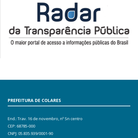
PREFEITURA DE COLARES
End.: Trav. 16 de novembro, nº Sn centro
CEP: 68785-000
CNPJ: 05.835.939/0001-90