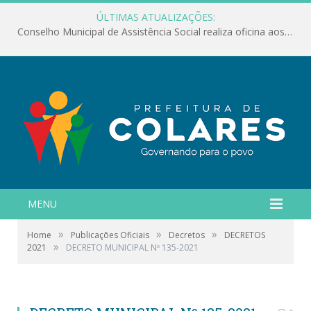
ÚLTIMAS ATUALIZAÇÕES:
Conselho Municipal de Assistência Social realiza oficina aos servidores
MENU
»
»
»
Home
Publicações Oficiais
Decretos
DECRETOS
»
2021
DECRETO MUNICIPAL Nº 135-2021