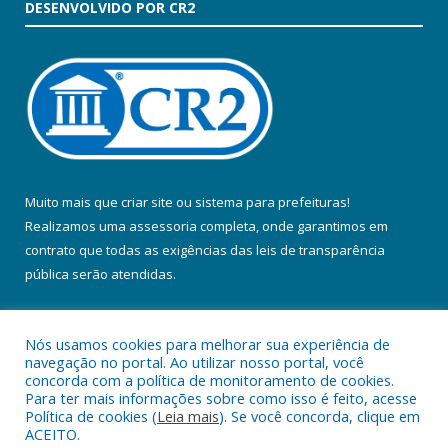
DESENVOLVIDO POR CR2
Muito mais que
criar site
ou
sistema para prefeituras
!
Realizamos uma
assessoria
completa, onde garantimos em
contrato que todas as exigências das
leis de transparência
pública
serão atendidas.
Conheça o
PNTP
e o
Radar da Transparência Pública
Nós usamos cookies para melhorar sua experiência de
navegação no portal. Ao utilizar nosso portal, você
concorda com a política de monitoramento de cookies.
Para ter mais informações sobre como isso é feito, acesse
Política de cookies (
Leia mais
). Se você concorda, clique em
Todos os direitos reservados a Prefeitura Municipal de Colares.
ACEITO.