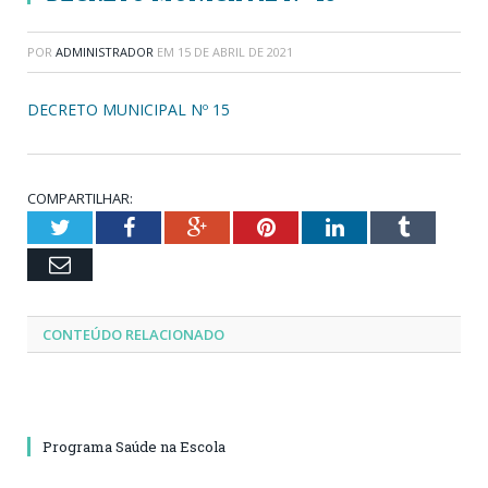
POR
ADMINISTRADOR
EM
15 DE ABRIL DE 2021
DECRETO MUNICIPAL Nº 15
COMPARTILHAR:
Twitter
Facebook
Google+
Pinterest
LinkedIn
Tumblr
Email
CONTEÚDO RELACIONADO
Programa Saúde na Escola