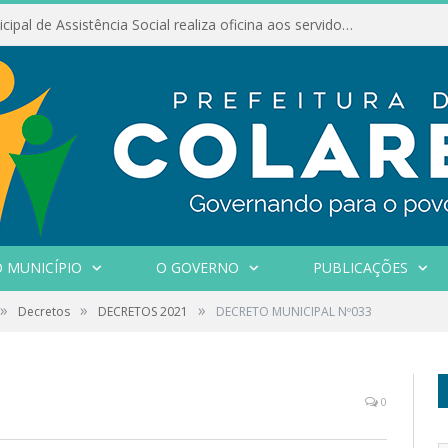
Conselho Municipal de Assistência Social realiza oficina aos servidores
 MUNICÍPIO
O GOVERNO
PUBLICAÇÕES
»
»
»
Decretos
DECRETOS 2021
DECRETO MUNICIPAL Nº033
0