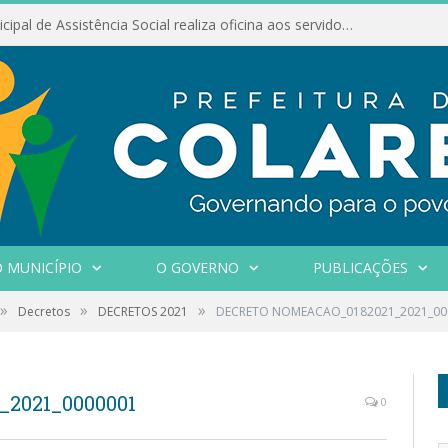
Conselho Municipal de Assistência Social realiza oficina aos servidores
 MUNICÍPIO
O GOVERNO
PUBLICAÇÕES
»
»
»
Decretos
DECRETOS 2021
DECRETO NOMEACAO_0182021_2021_00
2021_0000001
0