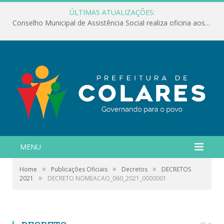
ÚLTIMAS ATUALIZAÇÕES:
Conselho Municipal de Assistência Social realiza oficina aos servidores
MENU
»
»
»
Home
Publicações Oficiais
Decretos
DECRETOS
»
2021
DECRETO NOMEACAO_060_2021_0000001