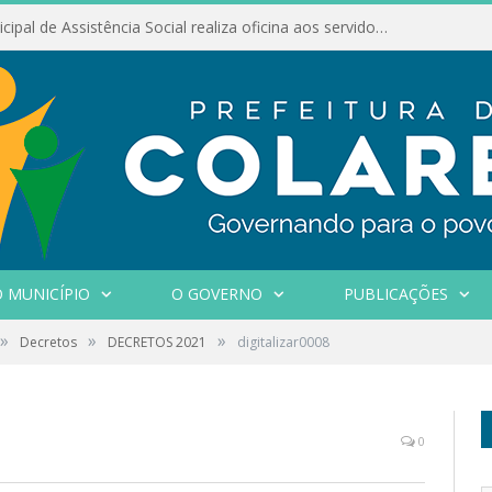
Conselho Municipal de Assistência Social realiza oficina aos servidores
 MUNICÍPIO
O GOVERNO
PUBLICAÇÕES
»
»
»
Decretos
DECRETOS 2021
digitalizar0008
0