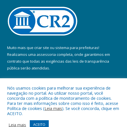
Muito mais que
criar site
ou
sistema para prefeituras
!
Realizamos uma
assessoria
completa, onde garantimos em
contrato que todas as exigências das
leis de transparência
pública
serão atendidas.
Conheça o
PNTP
e o
Radar da Transparência Pública
Nós usamos cookies para melhorar sua experiência de
navegação no portal. Ao utilizar nosso portal, você
concorda com a política de monitoramento de cookies.
Para ter mais informações sobre como isso é feito, acesse
Política de cookies (
Leia mais
). Se você concorda, clique em
Todos os direitos reservados a Prefeitura Municipal de Colares.
ACEITO.
Mapa do Site
Acessar Área Administrativa
Leia mais
ACEITO